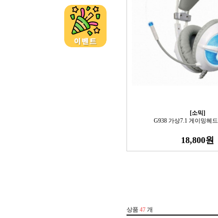
[소믹]
G938 가상7.1 게이밍헤드
18,800원