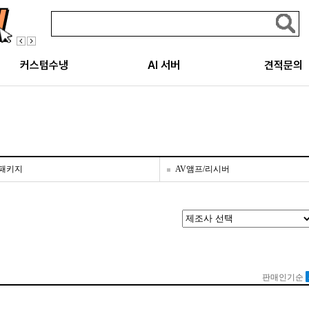
커스텀수냉
AI 서버
견적문의
패키지
AV앰프/리시버