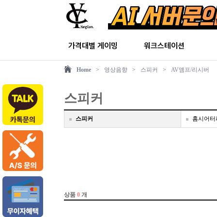
가격대별 게이밍
워크스테이션
Home
>
영상음향
>
스피커
>
AV앰프/리시버
스피커
스피커
홈시어터